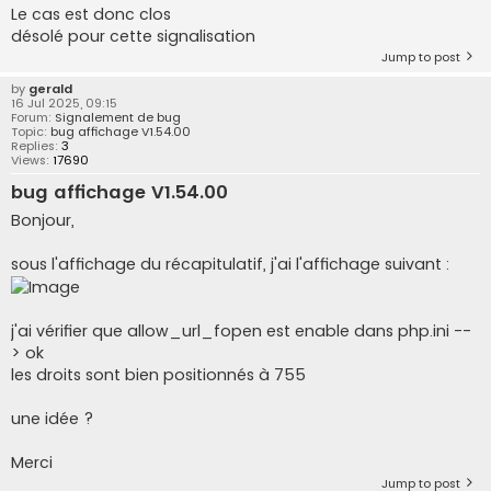
Le cas est donc clos
désolé pour cette signalisation
Jump to post
by
gerald
16 Jul 2025, 09:15
Forum:
Signalement de bug
Topic:
bug affichage V1.54.00
Replies:
3
Views:
17690
bug affichage V1.54.00
Bonjour,
sous l'affichage du récapitulatif, j'ai l'affichage suivant :
j'ai vérifier que allow_url_fopen est enable dans php.ini --
> ok
les droits sont bien positionnés à 755
une idée ?
Merci
Jump to post