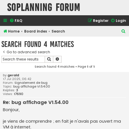
SOPlanning Forum
FAQ
Register
Login
S
Home
Board index
Search
e
Search found 4 matches
a
Go to advanced search
r
Search
Advanced search
c
Search found 4 matches • Page
1
of
1
h
by
gerald
17 Jul 2025, 06:42
Forum:
Signalement de bug
Topic:
bug affichage V1.54.00
Replies:
3
Views:
17690
Re: bug affichage V1.54.00
Bonjour,
je viens de comprendre ; en fait je n'avais pas ouvert ma
VM à internet.