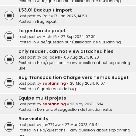
Posted in
Aide/question sur l'utilisation de SOPlanning
1.53.01 Backup / Import
Last post by
Ralf
«
17 Jan 2025, 14:50
Posted in
Bug report
La gestion de projet
Last post by
Michel5
«
27 Sep 2024, 07:39
Posted in
Aide/question sur l'utilisation de SOPlanning
only reader , can not view attached files
Last post by
pc-baerli
«
06 Aug 2024, 18:20
Posted in
Help/questions - any question about soplanning
use
Bug Transposition Charge vers Temps Budget
Last post by
soplanning
«
28 May 2024, 16:07
Posted in
Signalement de bug
Equipe multi projets
Last post by
soplanning
«
23 May 2023, 15:14
Posted in
Demande/suggestion de fonctionnalité
Row visibility
Last post by
jon777ww
«
27 Mar 2023, 06:44
Posted in
Help/questions - any question about soplanning
use