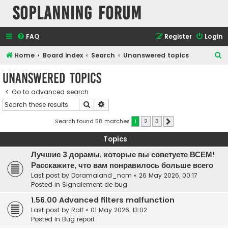
SOPlanning Forum
FAQ
Register
Login
S
Home
Board index
Search
Unanswered topics
e
Unanswered topics
a
Go to advanced search
r
Search
Advanced search
c
h
Search found 58 matches
1
2
3
Next
Topics
Лучшие 3 дорамы, которые вы советуете ВСЕМ!
Расскажите, что вам понравилось больше всего
Last post by
Doramaland_nom
«
26 May 2026, 00:17
Posted in
Signalement de bug
1.56.00 Advanced filters malfunction
Last post by
Ralf
«
01 May 2026, 13:02
Posted in
Bug report