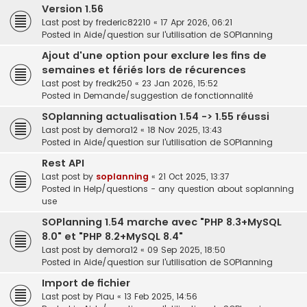
Version 1.56
Last post by
frederic82210
«
17 Apr 2026, 06:21
Posted in
Aide/question sur l'utilisation de SOPlanning
Ajout d'une option pour exclure les fins de
semaines et fériés lors de récurences
Last post by
fredk250
«
23 Jan 2026, 15:52
Posted in
Demande/suggestion de fonctionnalité
SOplanning actualisation 1.54 -> 1.55 réussi
Last post by
demora12
«
18 Nov 2025, 13:43
Posted in
Aide/question sur l'utilisation de SOPlanning
Rest API
Last post by
soplanning
«
21 Oct 2025, 13:37
Posted in
Help/questions - any question about soplanning
use
SOPlanning 1.54 marche avec "PHP 8.3+MySQL
8.0" et "PHP 8.2+MySQL 8.4"
Last post by
demora12
«
09 Sep 2025, 18:50
Posted in
Aide/question sur l'utilisation de SOPlanning
Import de fichier
Last post by
Piau
«
13 Feb 2025, 14:56