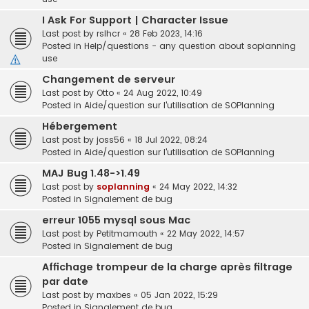
I Ask For Support | Character Issue
Last post by
rslhcr
«
28 Feb 2023, 14:16
Posted in
Help/questions - any question about soplanning
use
Changement de serveur
Last post by
Otto
«
24 Aug 2022, 10:49
Posted in
Aide/question sur l'utilisation de SOPlanning
Hébergement
Last post by
joss56
«
18 Jul 2022, 08:24
Posted in
Aide/question sur l'utilisation de SOPlanning
MAJ Bug 1.48->1.49
Last post by
soplanning
«
24 May 2022, 14:32
Posted in
Signalement de bug
erreur 1055 mysql sous Mac
Last post by
Petitmamouth
«
22 May 2022, 14:57
Posted in
Signalement de bug
Affichage trompeur de la charge après filtrage
par date
Last post by
maxbes
«
05 Jan 2022, 15:29
Posted in
Signalement de bug