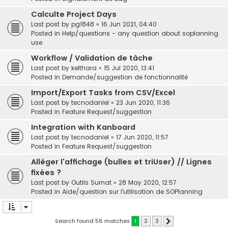
Calculte Project Days
Last post by
pg1848
«
16 Jun 2021, 04:40
Posted in
Help/questions - any question about soplanning
use
Workflow / Validation de tâche
Last post by
kelthara
«
15 Jul 2020, 13:41
Posted in
Demande/suggestion de fonctionnalité
Import/Export Tasks from CSV/Excel
Last post by
tecnodaniel
«
23 Jun 2020, 11:36
Posted in
Feature Request/suggestion
Integration with Kanboard
Last post by
tecnodaniel
«
17 Jun 2020, 11:57
Posted in
Feature Request/suggestion
Alléger l'affichage (bulles et triUser) // Lignes
fixées ?
Last post by
Outils Surnat
«
28 May 2020, 12:57
Posted in
Aide/question sur l'utilisation de SOPlanning
Search found 58 matches
1
2
3
Next