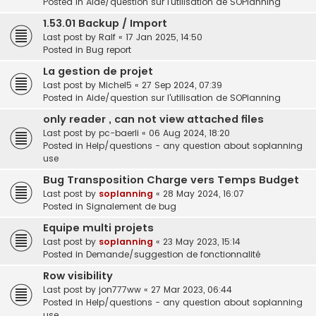
Posted in
Aide/question sur l'utilisation de SOPlanning
1.53.01 Backup / Import
Last post by
Ralf
«
17 Jan 2025, 14:50
Posted in
Bug report
La gestion de projet
Last post by
Michel5
«
27 Sep 2024, 07:39
Posted in
Aide/question sur l'utilisation de SOPlanning
only reader , can not view attached files
Last post by
pc-baerli
«
06 Aug 2024, 18:20
Posted in
Help/questions - any question about soplanning
use
Bug Transposition Charge vers Temps Budget
Last post by
soplanning
«
28 May 2024, 16:07
Posted in
Signalement de bug
Equipe multi projets
Last post by
soplanning
«
23 May 2023, 15:14
Posted in
Demande/suggestion de fonctionnalité
Row visibility
Last post by
jon777ww
«
27 Mar 2023, 06:44
Posted in
Help/questions - any question about soplanning
use