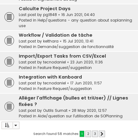
Calculte Project Days
Last post by
pg1848
«
16 Jun 2021, 04:40
Posted in
Help/questions - any question about soplanning
use
Workflow / Validation de tâche
Last post by
kelthara
«
15 Jul 2020, 13:41
Posted in
Demande/suggestion de fonctionnalité
Import/Export Tasks from CSV/Excel
Last post by
tecnodaniel
«
23 Jun 2020, 11:36
Posted in
Feature Request/suggestion
Integration with Kanboard
Last post by
tecnodaniel
«
17 Jun 2020, 11:57
Posted in
Feature Request/suggestion
Alléger l'affichage (bulles et triUser) // Lignes
fixées ?
Last post by
Outils Surnat
«
28 May 2020, 12:57
Posted in
Aide/question sur l'utilisation de SOPlanning
Search found 58 matches
1
2
3
Next