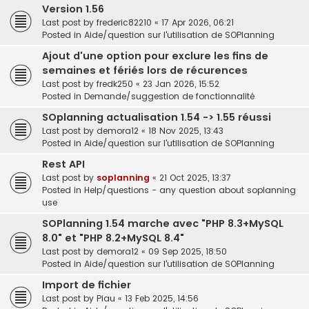
Version 1.56
Last post by
frederic82210
«
17 Apr 2026, 06:21
Posted in
Aide/question sur l'utilisation de SOPlanning
Ajout d'une option pour exclure les fins de
semaines et fériés lors de récurences
Last post by
fredk250
«
23 Jan 2026, 15:52
Posted in
Demande/suggestion de fonctionnalité
SOplanning actualisation 1.54 -> 1.55 réussi
Last post by
demora12
«
18 Nov 2025, 13:43
Posted in
Aide/question sur l'utilisation de SOPlanning
Rest API
Last post by
soplanning
«
21 Oct 2025, 13:37
Posted in
Help/questions - any question about soplanning
use
SOPlanning 1.54 marche avec "PHP 8.3+MySQL
8.0" et "PHP 8.2+MySQL 8.4"
Last post by
demora12
«
09 Sep 2025, 18:50
Posted in
Aide/question sur l'utilisation de SOPlanning
Import de fichier
Last post by
Piau
«
13 Feb 2025, 14:56