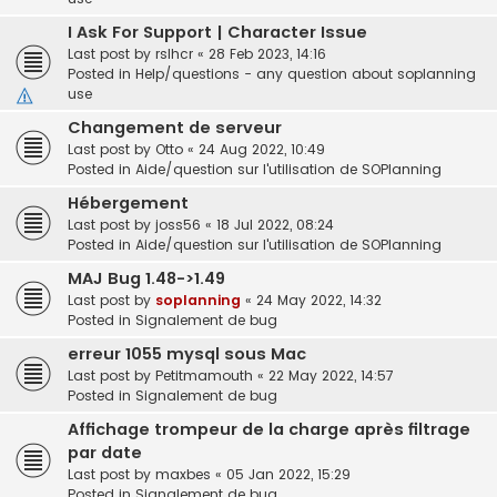
I Ask For Support | Character Issue
Last post by
rslhcr
«
28 Feb 2023, 14:16
Posted in
Help/questions - any question about soplanning
use
Changement de serveur
Last post by
Otto
«
24 Aug 2022, 10:49
Posted in
Aide/question sur l'utilisation de SOPlanning
Hébergement
Last post by
joss56
«
18 Jul 2022, 08:24
Posted in
Aide/question sur l'utilisation de SOPlanning
MAJ Bug 1.48->1.49
Last post by
soplanning
«
24 May 2022, 14:32
Posted in
Signalement de bug
erreur 1055 mysql sous Mac
Last post by
Petitmamouth
«
22 May 2022, 14:57
Posted in
Signalement de bug
Affichage trompeur de la charge après filtrage
par date
Last post by
maxbes
«
05 Jan 2022, 15:29
Posted in
Signalement de bug