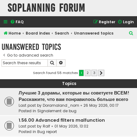
SOPlanning Forum
FAQ
Register
Login
S
Home
Board index
Search
Unanswered topics
e
Unanswered topics
a
Go to advanced search
r
Search
Advanced search
c
h
Search found 58 matches
1
2
3
Next
Topics
Лучшие 3 дорамы, которые вы советуете ВСЕМ!
Расскажите, что вам понравилось больше всего
Last post by
Doramaland_nom
«
26 May 2026, 00:17
Posted in
Signalement de bug
1.56.00 Advanced filters malfunction
Last post by
Ralf
«
01 May 2026, 13:02
Posted in
Bug report