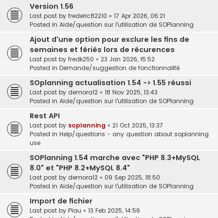
Version 1.56
Last post by
frederic82210
«
17 Apr 2026, 06:21
Posted in
Aide/question sur l'utilisation de SOPlanning
Ajout d'une option pour exclure les fins de
semaines et fériés lors de récurences
Last post by
fredk250
«
23 Jan 2026, 15:52
Posted in
Demande/suggestion de fonctionnalité
SOplanning actualisation 1.54 -> 1.55 réussi
Last post by
demora12
«
18 Nov 2025, 13:43
Posted in
Aide/question sur l'utilisation de SOPlanning
Rest API
Last post by
soplanning
«
21 Oct 2025, 13:37
Posted in
Help/questions - any question about soplanning
use
SOPlanning 1.54 marche avec "PHP 8.3+MySQL
8.0" et "PHP 8.2+MySQL 8.4"
Last post by
demora12
«
09 Sep 2025, 18:50
Posted in
Aide/question sur l'utilisation de SOPlanning
Import de fichier
Last post by
Piau
«
13 Feb 2025, 14:56