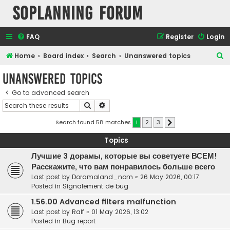
SOPlanning Forum
FAQ
Register
Login
S
Home
Board index
Search
Unanswered topics
e
Unanswered topics
a
Go to advanced search
r
Search
Advanced search
c
h
Search found 58 matches
1
2
3
Next
Topics
Лучшие 3 дорамы, которые вы советуете ВСЕМ!
Расскажите, что вам понравилось больше всего
Last post by
Doramaland_nom
«
26 May 2026, 00:17
Posted in
Signalement de bug
1.56.00 Advanced filters malfunction
Last post by
Ralf
«
01 May 2026, 13:02
Posted in
Bug report