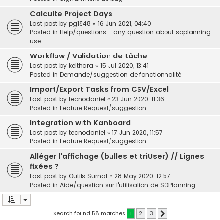
Calculte Project Days
Last post by
pg1848
«
16 Jun 2021, 04:40
Posted in
Help/questions - any question about soplanning
use
Workflow / Validation de tâche
Last post by
kelthara
«
15 Jul 2020, 13:41
Posted in
Demande/suggestion de fonctionnalité
Import/Export Tasks from CSV/Excel
Last post by
tecnodaniel
«
23 Jun 2020, 11:36
Posted in
Feature Request/suggestion
Integration with Kanboard
Last post by
tecnodaniel
«
17 Jun 2020, 11:57
Posted in
Feature Request/suggestion
Alléger l'affichage (bulles et triUser) // Lignes
fixées ?
Last post by
Outils Surnat
«
28 May 2020, 12:57
Posted in
Aide/question sur l'utilisation de SOPlanning
Search found 58 matches
1
2
3
Next