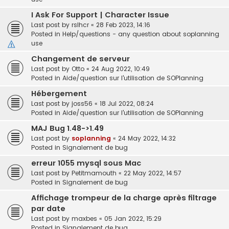
I Ask For Support | Character Issue
Last post by
rslhcr
«
28 Feb 2023, 14:16
Posted in
Help/questions - any question about soplanning
use
Changement de serveur
Last post by
Otto
«
24 Aug 2022, 10:49
Posted in
Aide/question sur l'utilisation de SOPlanning
Hébergement
Last post by
joss56
«
18 Jul 2022, 08:24
Posted in
Aide/question sur l'utilisation de SOPlanning
MAJ Bug 1.48->1.49
Last post by
soplanning
«
24 May 2022, 14:32
Posted in
Signalement de bug
erreur 1055 mysql sous Mac
Last post by
Petitmamouth
«
22 May 2022, 14:57
Posted in
Signalement de bug
Affichage trompeur de la charge après filtrage
par date
Last post by
maxbes
«
05 Jan 2022, 15:29
Posted in
Signalement de bug