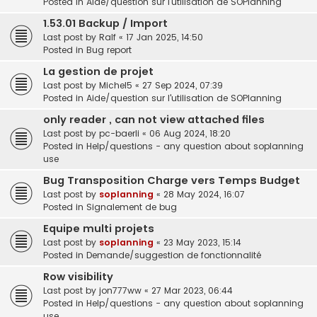
Posted in
Aide/question sur l'utilisation de SOPlanning
1.53.01 Backup / Import
Last post by
Ralf
«
17 Jan 2025, 14:50
Posted in
Bug report
La gestion de projet
Last post by
Michel5
«
27 Sep 2024, 07:39
Posted in
Aide/question sur l'utilisation de SOPlanning
only reader , can not view attached files
Last post by
pc-baerli
«
06 Aug 2024, 18:20
Posted in
Help/questions - any question about soplanning
use
Bug Transposition Charge vers Temps Budget
Last post by
soplanning
«
28 May 2024, 16:07
Posted in
Signalement de bug
Equipe multi projets
Last post by
soplanning
«
23 May 2023, 15:14
Posted in
Demande/suggestion de fonctionnalité
Row visibility
Last post by
jon777ww
«
27 Mar 2023, 06:44
Posted in
Help/questions - any question about soplanning
use