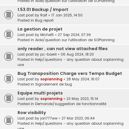
Posted in
Aide/question sur l'utilisation de SOPlanning
1.53.01 Backup / Import
Last post by
Ralf
«
17 Jan 2025, 14:50
Posted in
Bug report
La gestion de projet
Last post by
Michel5
«
27 Sep 2024, 07:39
Posted in
Aide/question sur l'utilisation de SOPlanning
only reader , can not view attached files
Last post by
pc-baerli
«
06 Aug 2024, 18:20
Posted in
Help/questions - any question about soplanning
use
Bug Transposition Charge vers Temps Budget
Last post by
soplanning
«
28 May 2024, 16:07
Posted in
Signalement de bug
Equipe multi projets
Last post by
soplanning
«
23 May 2023, 15:14
Posted in
Demande/suggestion de fonctionnalité
Row visibility
Last post by
jon777ww
«
27 Mar 2023, 06:44
Posted in
Help/questions - any question about soplanning
use