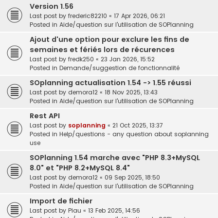
Version 1.56
Last post by
frederic82210
«
17 Apr 2026, 06:21
Posted in
Aide/question sur l'utilisation de SOPlanning
Ajout d'une option pour exclure les fins de
semaines et fériés lors de récurences
Last post by
fredk250
«
23 Jan 2026, 15:52
Posted in
Demande/suggestion de fonctionnalité
SOplanning actualisation 1.54 -> 1.55 réussi
Last post by
demora12
«
18 Nov 2025, 13:43
Posted in
Aide/question sur l'utilisation de SOPlanning
Rest API
Last post by
soplanning
«
21 Oct 2025, 13:37
Posted in
Help/questions - any question about soplanning
use
SOPlanning 1.54 marche avec "PHP 8.3+MySQL
8.0" et "PHP 8.2+MySQL 8.4"
Last post by
demora12
«
09 Sep 2025, 18:50
Posted in
Aide/question sur l'utilisation de SOPlanning
Import de fichier
Last post by
Piau
«
13 Feb 2025, 14:56