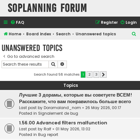
SOPlanning Forum
FAQ
Register
Login
S
Home
Board index
Search
Unanswered topics
e
Unanswered topics
a
Go to advanced search
r
Search
Advanced search
c
h
Search found 58 matches
1
2
3
Next
Topics
Лучшие 3 дорамы, которые вы советуете ВСЕМ!
Расскажите, что вам понравилось больше всего
Last post by
Doramaland_nom
«
26 May 2026, 00:17
Posted in
Signalement de bug
1.56.00 Advanced filters malfunction
Last post by
Ralf
«
01 May 2026, 13:02
Posted in
Bug report