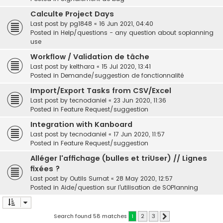
Calculte Project Days
Last post by
pg1848
«
16 Jun 2021, 04:40
Posted in
Help/questions - any question about soplanning
use
Workflow / Validation de tâche
Last post by
kelthara
«
15 Jul 2020, 13:41
Posted in
Demande/suggestion de fonctionnalité
Import/Export Tasks from CSV/Excel
Last post by
tecnodaniel
«
23 Jun 2020, 11:36
Posted in
Feature Request/suggestion
Integration with Kanboard
Last post by
tecnodaniel
«
17 Jun 2020, 11:57
Posted in
Feature Request/suggestion
Alléger l'affichage (bulles et triUser) // Lignes
fixées ?
Last post by
Outils Surnat
«
28 May 2020, 12:57
Posted in
Aide/question sur l'utilisation de SOPlanning
Search found 58 matches
1
2
3
Next