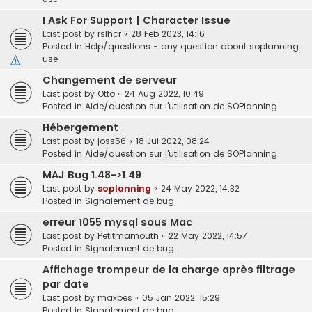
I Ask For Support | Character Issue
Last post by
rslhcr
«
28 Feb 2023, 14:16
Posted in
Help/questions - any question about soplanning
use
Changement de serveur
Last post by
Otto
«
24 Aug 2022, 10:49
Posted in
Aide/question sur l'utilisation de SOPlanning
Hébergement
Last post by
joss56
«
18 Jul 2022, 08:24
Posted in
Aide/question sur l'utilisation de SOPlanning
MAJ Bug 1.48->1.49
Last post by
soplanning
«
24 May 2022, 14:32
Posted in
Signalement de bug
erreur 1055 mysql sous Mac
Last post by
Petitmamouth
«
22 May 2022, 14:57
Posted in
Signalement de bug
Affichage trompeur de la charge après filtrage
par date
Last post by
maxbes
«
05 Jan 2022, 15:29
Posted in
Signalement de bug