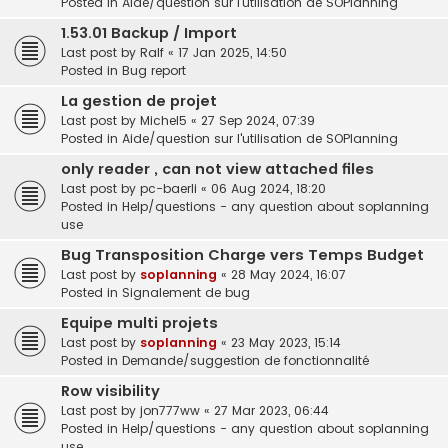
Posted in
Aide/question sur l'utilisation de SOPlanning
1.53.01 Backup / Import
Last post by
Ralf
«
17 Jan 2025, 14:50
Posted in
Bug report
La gestion de projet
Last post by
Michel5
«
27 Sep 2024, 07:39
Posted in
Aide/question sur l'utilisation de SOPlanning
only reader , can not view attached files
Last post by
pc-baerli
«
06 Aug 2024, 18:20
Posted in
Help/questions - any question about soplanning
use
Bug Transposition Charge vers Temps Budget
Last post by
soplanning
«
28 May 2024, 16:07
Posted in
Signalement de bug
Equipe multi projets
Last post by
soplanning
«
23 May 2023, 15:14
Posted in
Demande/suggestion de fonctionnalité
Row visibility
Last post by
jon777ww
«
27 Mar 2023, 06:44
Posted in
Help/questions - any question about soplanning
use