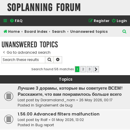
SOPlanning Forum
FAQ
Register
Login
S
Home
Board index
Search
Unanswered topics
e
Unanswered topics
a
Go to advanced search
r
Search
Advanced search
c
h
Search found 58 matches
1
2
3
Next
Topics
Лучшие 3 дорамы, которые вы советуете ВСЕМ!
Расскажите, что вам понравилось больше всего
Last post by
Doramaland_nom
«
26 May 2026, 00:17
Posted in
Signalement de bug
1.56.00 Advanced filters malfunction
Last post by
Ralf
«
01 May 2026, 13:02
Posted in
Bug report