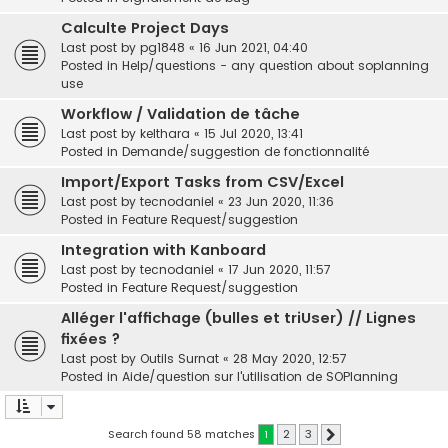
Calculte Project Days
Last post by
pg1848
«
16 Jun 2021, 04:40
Posted in
Help/questions - any question about soplanning
use
Workflow / Validation de tâche
Last post by
kelthara
«
15 Jul 2020, 13:41
Posted in
Demande/suggestion de fonctionnalité
Import/Export Tasks from CSV/Excel
Last post by
tecnodaniel
«
23 Jun 2020, 11:36
Posted in
Feature Request/suggestion
Integration with Kanboard
Last post by
tecnodaniel
«
17 Jun 2020, 11:57
Posted in
Feature Request/suggestion
Alléger l'affichage (bulles et triUser) // Lignes
fixées ?
Last post by
Outils Surnat
«
28 May 2020, 12:57
Posted in
Aide/question sur l'utilisation de SOPlanning
Search found 58 matches
1
2
3
Next