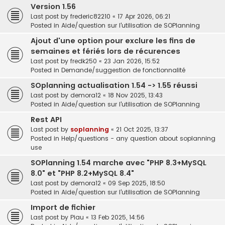
Version 1.56
Last post by
frederic82210
«
17 Apr 2026, 06:21
Posted in
Aide/question sur l'utilisation de SOPlanning
Ajout d'une option pour exclure les fins de
semaines et fériés lors de récurences
Last post by
fredk250
«
23 Jan 2026, 15:52
Posted in
Demande/suggestion de fonctionnalité
SOplanning actualisation 1.54 -> 1.55 réussi
Last post by
demora12
«
18 Nov 2025, 13:43
Posted in
Aide/question sur l'utilisation de SOPlanning
Rest API
Last post by
soplanning
«
21 Oct 2025, 13:37
Posted in
Help/questions - any question about soplanning
use
SOPlanning 1.54 marche avec "PHP 8.3+MySQL
8.0" et "PHP 8.2+MySQL 8.4"
Last post by
demora12
«
09 Sep 2025, 18:50
Posted in
Aide/question sur l'utilisation de SOPlanning
Import de fichier
Last post by
Piau
«
13 Feb 2025, 14:56