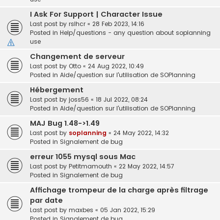
I Ask For Support | Character Issue
Last post by
rslhcr
«
28 Feb 2023, 14:16
Posted in
Help/questions - any question about soplanning
use
Changement de serveur
Last post by
Otto
«
24 Aug 2022, 10:49
Posted in
Aide/question sur l'utilisation de SOPlanning
Hébergement
Last post by
joss56
«
18 Jul 2022, 08:24
Posted in
Aide/question sur l'utilisation de SOPlanning
MAJ Bug 1.48->1.49
Last post by
soplanning
«
24 May 2022, 14:32
Posted in
Signalement de bug
erreur 1055 mysql sous Mac
Last post by
Petitmamouth
«
22 May 2022, 14:57
Posted in
Signalement de bug
Affichage trompeur de la charge après filtrage
par date
Last post by
maxbes
«
05 Jan 2022, 15:29
Posted in
Signalement de bug