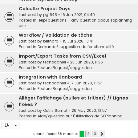
Calculte Project Days
Last post by
pg1848
«
16 Jun 2021, 04:40
Posted in
Help/questions - any question about soplanning
use
Workflow / Validation de tâche
Last post by
kelthara
«
15 Jul 2020, 13:41
Posted in
Demande/suggestion de fonctionnalité
Import/Export Tasks from CSV/Excel
Last post by
tecnodaniel
«
23 Jun 2020, 11:36
Posted in
Feature Request/suggestion
Integration with Kanboard
Last post by
tecnodaniel
«
17 Jun 2020, 11:57
Posted in
Feature Request/suggestion
Alléger l'affichage (bulles et triUser) // Lignes
fixées ?
Last post by
Outils Surnat
«
28 May 2020, 12:57
Posted in
Aide/question sur l'utilisation de SOPlanning
Search found 58 matches
1
2
3
Next