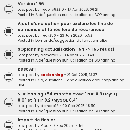
Version 1.56
Last post by
frederic82210
«
17 Apr 2026, 06:21
Posted in
Aide/question sur l'utilisation de SOPlanning
Ajout d'une option pour exclure les fins de
semaines et fériés lors de récurences
Last post by
fredk250
«
23 Jan 2026, 15:52
Posted in
Demande/suggestion de fonctionnalité
SOplanning actualisation 1.54 -> 1.55 réussi
Last post by
demora12
«
18 Nov 2025, 13:43
Posted in
Aide/question sur l'utilisation de SOPlanning
Rest API
Last post by
soplanning
«
21 Oct 2025, 13:37
Posted in
Help/questions - any question about soplanning
use
SOPlanning 1.54 marche avec "PHP 8.3+MySQL
8.0" et "PHP 8.2+MySQL 8.4"
Last post by
demora12
«
09 Sep 2025, 18:50
Posted in
Aide/question sur l'utilisation de SOPlanning
Import de fichier
Last post by
Piau
«
13 Feb 2025, 14:56