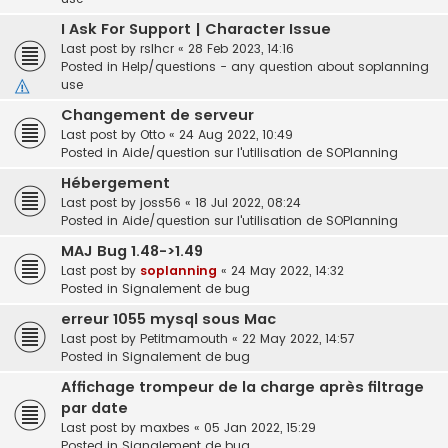
I Ask For Support | Character Issue
Last post by
rslhcr
«
28 Feb 2023, 14:16
Posted in
Help/questions - any question about soplanning
use
Changement de serveur
Last post by
Otto
«
24 Aug 2022, 10:49
Posted in
Aide/question sur l'utilisation de SOPlanning
Hébergement
Last post by
joss56
«
18 Jul 2022, 08:24
Posted in
Aide/question sur l'utilisation de SOPlanning
MAJ Bug 1.48->1.49
Last post by
soplanning
«
24 May 2022, 14:32
Posted in
Signalement de bug
erreur 1055 mysql sous Mac
Last post by
Petitmamouth
«
22 May 2022, 14:57
Posted in
Signalement de bug
Affichage trompeur de la charge après filtrage
par date
Last post by
maxbes
«
05 Jan 2022, 15:29
Posted in
Signalement de bug