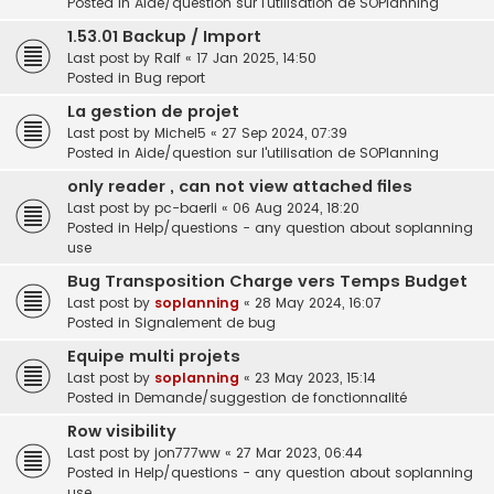
Posted in
Aide/question sur l'utilisation de SOPlanning
1.53.01 Backup / Import
Last post by
Ralf
«
17 Jan 2025, 14:50
Posted in
Bug report
La gestion de projet
Last post by
Michel5
«
27 Sep 2024, 07:39
Posted in
Aide/question sur l'utilisation de SOPlanning
only reader , can not view attached files
Last post by
pc-baerli
«
06 Aug 2024, 18:20
Posted in
Help/questions - any question about soplanning
use
Bug Transposition Charge vers Temps Budget
Last post by
soplanning
«
28 May 2024, 16:07
Posted in
Signalement de bug
Equipe multi projets
Last post by
soplanning
«
23 May 2023, 15:14
Posted in
Demande/suggestion de fonctionnalité
Row visibility
Last post by
jon777ww
«
27 Mar 2023, 06:44
Posted in
Help/questions - any question about soplanning
use