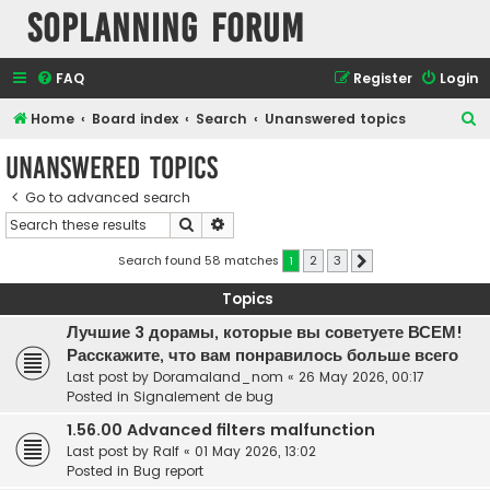
SOPlanning Forum
FAQ
Register
Login
S
Home
Board index
Search
Unanswered topics
e
Unanswered topics
a
Go to advanced search
r
Search
Advanced search
c
h
Search found 58 matches
1
2
3
Next
Topics
Лучшие 3 дорамы, которые вы советуете ВСЕМ!
Расскажите, что вам понравилось больше всего
Last post by
Doramaland_nom
«
26 May 2026, 00:17
Posted in
Signalement de bug
1.56.00 Advanced filters malfunction
Last post by
Ralf
«
01 May 2026, 13:02
Posted in
Bug report