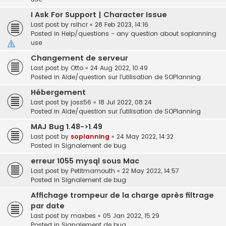
I Ask For Support | Character Issue
Last post by
rslhcr
«
28 Feb 2023, 14:16
Posted in
Help/questions - any question about soplanning
use
Changement de serveur
Last post by
Otto
«
24 Aug 2022, 10:49
Posted in
Aide/question sur l'utilisation de SOPlanning
Hébergement
Last post by
joss56
«
18 Jul 2022, 08:24
Posted in
Aide/question sur l'utilisation de SOPlanning
MAJ Bug 1.48->1.49
Last post by
soplanning
«
24 May 2022, 14:32
Posted in
Signalement de bug
erreur 1055 mysql sous Mac
Last post by
Petitmamouth
«
22 May 2022, 14:57
Posted in
Signalement de bug
Affichage trompeur de la charge après filtrage
par date
Last post by
maxbes
«
05 Jan 2022, 15:29
Posted in
Signalement de bug