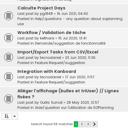
Calculte Project Days
Last post by
pg1848
«
16 Jun 2021, 04:40
Posted in
Help/questions - any question about soplanning
use
Workflow / Validation de tâche
Last post by
kelthara
«
15 Jul 2020, 13:41
Posted in
Demande/suggestion de fonctionnalité
Import/Export Tasks from CSV/Excel
Last post by
tecnodaniel
«
23 Jun 2020, 11:36
Posted in
Feature Request/suggestion
Integration with Kanboard
Last post by
tecnodaniel
«
17 Jun 2020, 11:57
Posted in
Feature Request/suggestion
Alléger l'affichage (bulles et triUser) // Lignes
fixées ?
Last post by
Outils Surnat
«
28 May 2020, 12:57
Posted in
Aide/question sur l'utilisation de SOPlanning
Search found 58 matches
1
2
3
Next