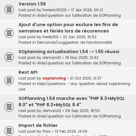
Version 1.56
Last post by
frederic82210
«
17 Apr 2026, 06:21
Posted in
Aide/question sur l'utilisation de SOPlanning
Ajout d'une option pour exclure les fins de
semaines et fériés lors de récurences
Last post by
fredk250
«
23 Jan 2026, 15:52
Posted in
Demande/suggestion de fonctionnalité
SOplanning actualisation 1.54 -> 1.55 réussi
Last post by
demora12
«
18 Nov 2025, 13:43
Posted in
Aide/question sur l'utilisation de SOPlanning
Rest API
Last post by
soplanning
«
21 Oct 2025, 13:37
Posted in
Help/questions - any question about soplanning
use
SOPlanning 1.54 marche avec "PHP 8.3+MySQL
8.0" et "PHP 8.2+MySQL 8.4"
Last post by
demora12
«
09 Sep 2025, 18:50
Posted in
Aide/question sur l'utilisation de SOPlanning
Import de fichier
Last post by
Piau
«
13 Feb 2025, 14:56