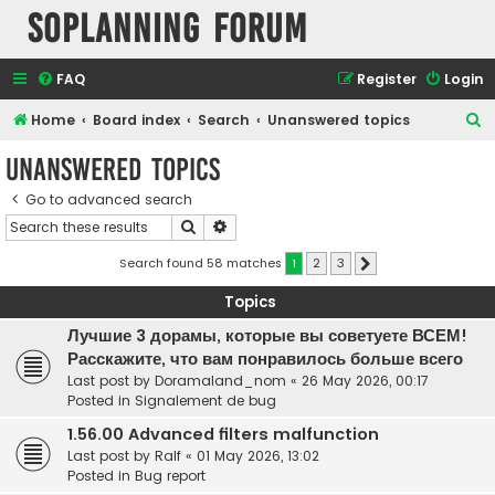
SOPlanning Forum
FAQ
Register
Login
S
Home
Board index
Search
Unanswered topics
e
Unanswered topics
a
Go to advanced search
r
Search
Advanced search
c
h
Search found 58 matches
1
2
3
Next
Topics
Лучшие 3 дорамы, которые вы советуете ВСЕМ!
Расскажите, что вам понравилось больше всего
Last post by
Doramaland_nom
«
26 May 2026, 00:17
Posted in
Signalement de bug
1.56.00 Advanced filters malfunction
Last post by
Ralf
«
01 May 2026, 13:02
Posted in
Bug report