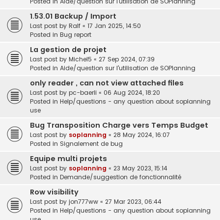
Posted in
Aide/question sur l'utilisation de SOPlanning
1.53.01 Backup / Import
Last post by
Ralf
«
17 Jan 2025, 14:50
Posted in
Bug report
La gestion de projet
Last post by
Michel5
«
27 Sep 2024, 07:39
Posted in
Aide/question sur l'utilisation de SOPlanning
only reader , can not view attached files
Last post by
pc-baerli
«
06 Aug 2024, 18:20
Posted in
Help/questions - any question about soplanning
use
Bug Transposition Charge vers Temps Budget
Last post by
soplanning
«
28 May 2024, 16:07
Posted in
Signalement de bug
Equipe multi projets
Last post by
soplanning
«
23 May 2023, 15:14
Posted in
Demande/suggestion de fonctionnalité
Row visibility
Last post by
jon777ww
«
27 Mar 2023, 06:44
Posted in
Help/questions - any question about soplanning
use