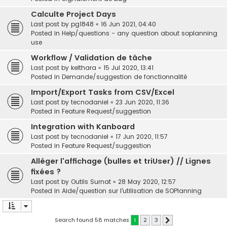
Calculte Project Days
Last post by
pg1848
«
16 Jun 2021, 04:40
Posted in
Help/questions - any question about soplanning
use
Workflow / Validation de tâche
Last post by
kelthara
«
15 Jul 2020, 13:41
Posted in
Demande/suggestion de fonctionnalité
Import/Export Tasks from CSV/Excel
Last post by
tecnodaniel
«
23 Jun 2020, 11:36
Posted in
Feature Request/suggestion
Integration with Kanboard
Last post by
tecnodaniel
«
17 Jun 2020, 11:57
Posted in
Feature Request/suggestion
Alléger l'affichage (bulles et triUser) // Lignes
fixées ?
Last post by
Outils Surnat
«
28 May 2020, 12:57
Posted in
Aide/question sur l'utilisation de SOPlanning
Search found 58 matches
1
2
3
Next