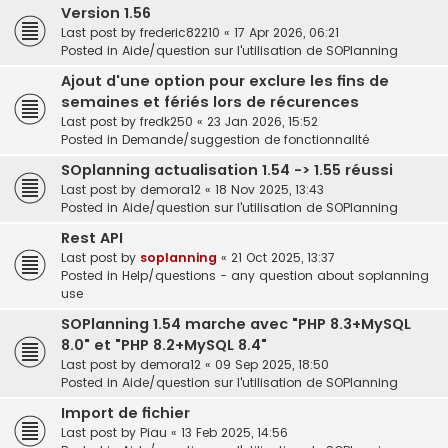
Version 1.56
Last post by
frederic82210
«
17 Apr 2026, 06:21
Posted in
Aide/question sur l'utilisation de SOPlanning
Ajout d'une option pour exclure les fins de
semaines et fériés lors de récurences
Last post by
fredk250
«
23 Jan 2026, 15:52
Posted in
Demande/suggestion de fonctionnalité
SOplanning actualisation 1.54 -> 1.55 réussi
Last post by
demora12
«
18 Nov 2025, 13:43
Posted in
Aide/question sur l'utilisation de SOPlanning
Rest API
Last post by
soplanning
«
21 Oct 2025, 13:37
Posted in
Help/questions - any question about soplanning
use
SOPlanning 1.54 marche avec "PHP 8.3+MySQL
8.0" et "PHP 8.2+MySQL 8.4"
Last post by
demora12
«
09 Sep 2025, 18:50
Posted in
Aide/question sur l'utilisation de SOPlanning
Import de fichier
Last post by
Piau
«
13 Feb 2025, 14:56