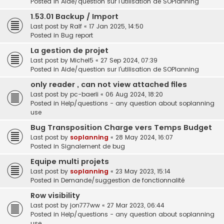
Posted in
Aide/question sur l'utilisation de SOPlanning
1.53.01 Backup / Import
Last post by
Ralf
«
17 Jan 2025, 14:50
Posted in
Bug report
La gestion de projet
Last post by
Michel5
«
27 Sep 2024, 07:39
Posted in
Aide/question sur l'utilisation de SOPlanning
only reader , can not view attached files
Last post by
pc-baerli
«
06 Aug 2024, 18:20
Posted in
Help/questions - any question about soplanning
use
Bug Transposition Charge vers Temps Budget
Last post by
soplanning
«
28 May 2024, 16:07
Posted in
Signalement de bug
Equipe multi projets
Last post by
soplanning
«
23 May 2023, 15:14
Posted in
Demande/suggestion de fonctionnalité
Row visibility
Last post by
jon777ww
«
27 Mar 2023, 06:44
Posted in
Help/questions - any question about soplanning
use