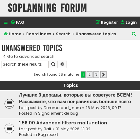
SOPlanning Forum
FAQ
Register
Login
S
Home
Board index
Search
Unanswered topics
e
Unanswered topics
a
Go to advanced search
r
Search
Advanced search
c
h
Search found 58 matches
1
2
3
Next
Topics
Лучшие 3 дорамы, которые вы советуете ВСЕМ!
Расскажите, что вам понравилось больше всего
Last post by
Doramaland_nom
«
26 May 2026, 00:17
Posted in
Signalement de bug
1.56.00 Advanced filters malfunction
Last post by
Ralf
«
01 May 2026, 13:02
Posted in
Bug report