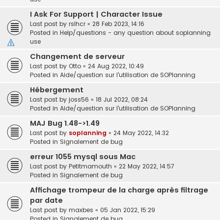
I Ask For Support | Character Issue
Last post by
rslhcr
«
28 Feb 2023, 14:16
Posted in
Help/questions - any question about soplanning
use
Changement de serveur
Last post by
Otto
«
24 Aug 2022, 10:49
Posted in
Aide/question sur l'utilisation de SOPlanning
Hébergement
Last post by
joss56
«
18 Jul 2022, 08:24
Posted in
Aide/question sur l'utilisation de SOPlanning
MAJ Bug 1.48->1.49
Last post by
soplanning
«
24 May 2022, 14:32
Posted in
Signalement de bug
erreur 1055 mysql sous Mac
Last post by
Petitmamouth
«
22 May 2022, 14:57
Posted in
Signalement de bug
Affichage trompeur de la charge après filtrage
par date
Last post by
maxbes
«
05 Jan 2022, 15:29
Posted in
Signalement de bug