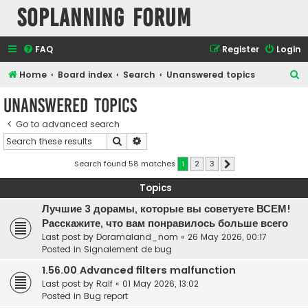
SOPlanning Forum
FAQ
Register
Login
S
Home
Board index
Search
Unanswered topics
e
Unanswered topics
a
Go to advanced search
r
Search
Advanced search
c
h
Search found 58 matches
1
2
3
Next
Topics
Лучшие 3 дорамы, которые вы советуете ВСЕМ!
Расскажите, что вам понравилось больше всего
Last post by
Doramaland_nom
«
26 May 2026, 00:17
Posted in
Signalement de bug
1.56.00 Advanced filters malfunction
Last post by
Ralf
«
01 May 2026, 13:02
Posted in
Bug report