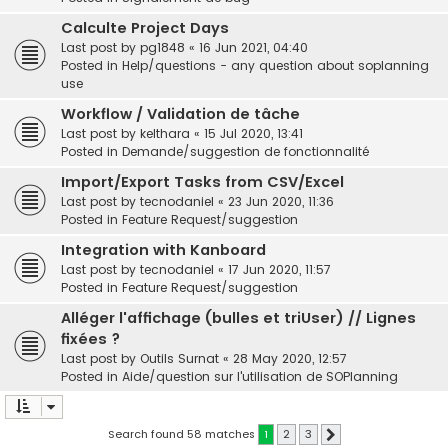
Calculte Project Days
Last post by
pg1848
«
16 Jun 2021, 04:40
Posted in
Help/questions - any question about soplanning
use
Workflow / Validation de tâche
Last post by
kelthara
«
15 Jul 2020, 13:41
Posted in
Demande/suggestion de fonctionnalité
Import/Export Tasks from CSV/Excel
Last post by
tecnodaniel
«
23 Jun 2020, 11:36
Posted in
Feature Request/suggestion
Integration with Kanboard
Last post by
tecnodaniel
«
17 Jun 2020, 11:57
Posted in
Feature Request/suggestion
Alléger l'affichage (bulles et triUser) // Lignes
fixées ?
Last post by
Outils Surnat
«
28 May 2020, 12:57
Posted in
Aide/question sur l'utilisation de SOPlanning
Search found 58 matches
1
2
3
Next