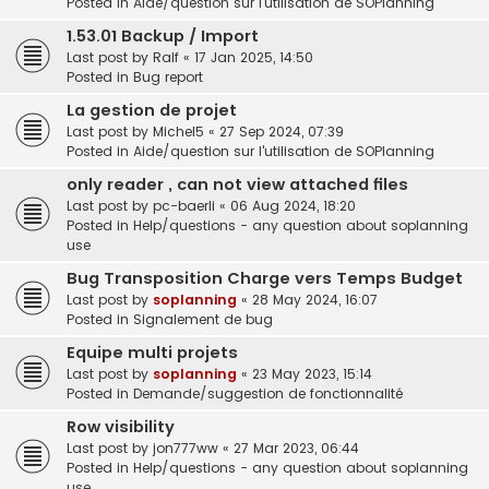
Posted in
Aide/question sur l'utilisation de SOPlanning
1.53.01 Backup / Import
Last post by
Ralf
«
17 Jan 2025, 14:50
Posted in
Bug report
La gestion de projet
Last post by
Michel5
«
27 Sep 2024, 07:39
Posted in
Aide/question sur l'utilisation de SOPlanning
only reader , can not view attached files
Last post by
pc-baerli
«
06 Aug 2024, 18:20
Posted in
Help/questions - any question about soplanning
use
Bug Transposition Charge vers Temps Budget
Last post by
soplanning
«
28 May 2024, 16:07
Posted in
Signalement de bug
Equipe multi projets
Last post by
soplanning
«
23 May 2023, 15:14
Posted in
Demande/suggestion de fonctionnalité
Row visibility
Last post by
jon777ww
«
27 Mar 2023, 06:44
Posted in
Help/questions - any question about soplanning
use