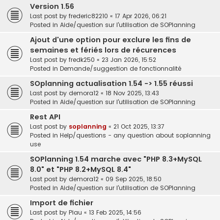
Version 1.56
Last post by
frederic82210
«
17 Apr 2026, 06:21
Posted in
Aide/question sur l'utilisation de SOPlanning
Ajout d'une option pour exclure les fins de
semaines et fériés lors de récurences
Last post by
fredk250
«
23 Jan 2026, 15:52
Posted in
Demande/suggestion de fonctionnalité
SOplanning actualisation 1.54 -> 1.55 réussi
Last post by
demora12
«
18 Nov 2025, 13:43
Posted in
Aide/question sur l'utilisation de SOPlanning
Rest API
Last post by
soplanning
«
21 Oct 2025, 13:37
Posted in
Help/questions - any question about soplanning
use
SOPlanning 1.54 marche avec "PHP 8.3+MySQL
8.0" et "PHP 8.2+MySQL 8.4"
Last post by
demora12
«
09 Sep 2025, 18:50
Posted in
Aide/question sur l'utilisation de SOPlanning
Import de fichier
Last post by
Piau
«
13 Feb 2025, 14:56