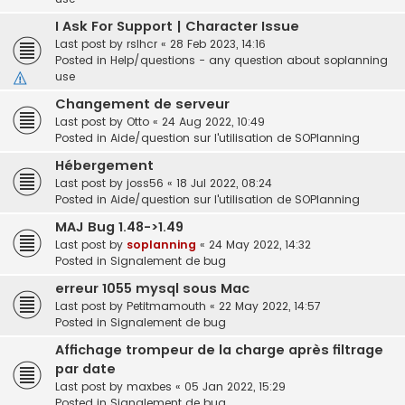
I Ask For Support | Character Issue
Last post by
rslhcr
«
28 Feb 2023, 14:16
Posted in
Help/questions - any question about soplanning
use
Changement de serveur
Last post by
Otto
«
24 Aug 2022, 10:49
Posted in
Aide/question sur l'utilisation de SOPlanning
Hébergement
Last post by
joss56
«
18 Jul 2022, 08:24
Posted in
Aide/question sur l'utilisation de SOPlanning
MAJ Bug 1.48->1.49
Last post by
soplanning
«
24 May 2022, 14:32
Posted in
Signalement de bug
erreur 1055 mysql sous Mac
Last post by
Petitmamouth
«
22 May 2022, 14:57
Posted in
Signalement de bug
Affichage trompeur de la charge après filtrage
par date
Last post by
maxbes
«
05 Jan 2022, 15:29
Posted in
Signalement de bug