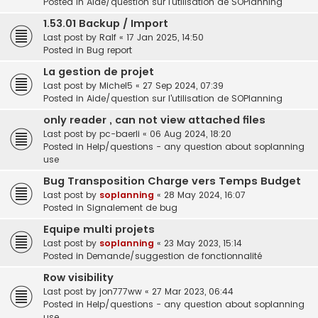
Posted in
Aide/question sur l'utilisation de SOPlanning
1.53.01 Backup / Import
Last post by
Ralf
«
17 Jan 2025, 14:50
Posted in
Bug report
La gestion de projet
Last post by
Michel5
«
27 Sep 2024, 07:39
Posted in
Aide/question sur l'utilisation de SOPlanning
only reader , can not view attached files
Last post by
pc-baerli
«
06 Aug 2024, 18:20
Posted in
Help/questions - any question about soplanning
use
Bug Transposition Charge vers Temps Budget
Last post by
soplanning
«
28 May 2024, 16:07
Posted in
Signalement de bug
Equipe multi projets
Last post by
soplanning
«
23 May 2023, 15:14
Posted in
Demande/suggestion de fonctionnalité
Row visibility
Last post by
jon777ww
«
27 Mar 2023, 06:44
Posted in
Help/questions - any question about soplanning
use