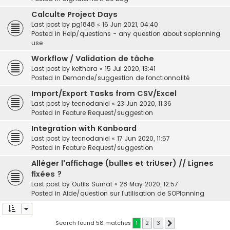
Calculte Project Days
Last post by
pg1848
«
16 Jun 2021, 04:40
Posted in
Help/questions - any question about soplanning
use
Workflow / Validation de tâche
Last post by
kelthara
«
15 Jul 2020, 13:41
Posted in
Demande/suggestion de fonctionnalité
Import/Export Tasks from CSV/Excel
Last post by
tecnodaniel
«
23 Jun 2020, 11:36
Posted in
Feature Request/suggestion
Integration with Kanboard
Last post by
tecnodaniel
«
17 Jun 2020, 11:57
Posted in
Feature Request/suggestion
Alléger l'affichage (bulles et triUser) // Lignes
fixées ?
Last post by
Outils Surnat
«
28 May 2020, 12:57
Posted in
Aide/question sur l'utilisation de SOPlanning
Search found 58 matches
1
2
3
Next