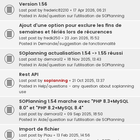
Version 1.56
Last post by
frederic82210
«
17 Apr 2026, 06:21
Posted in
Aide/question sur l'utilisation de SOPlanning
Ajout d'une option pour exclure les fins de
semaines et fériés lors de récurences
Last post by
fredk250
«
23 Jan 2026, 15:52
Posted in
Demande/suggestion de fonctionnalité
SOplanning actualisation 1.54 -> 1.55 réussi
Last post by
demora12
«
18 Nov 2025, 13:43
Posted in
Aide/question sur l'utilisation de SOPlanning
Rest API
Last post by
soplanning
«
21 Oct 2025, 13:37
Posted in
Help/questions - any question about soplanning
use
SOPlanning 1.54 marche avec "PHP 8.3+MySQL
8.0" et "PHP 8.2+MySQL 8.4"
Last post by
demora12
«
09 Sep 2025, 18:50
Posted in
Aide/question sur l'utilisation de SOPlanning
Import de fichier
Last post by
Piau
«
13 Feb 2025, 14:56