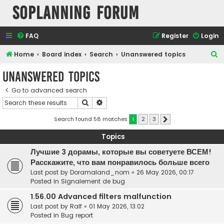
SOPlanning Forum
FAQ
Register
Login
S
Home
Board index
Search
Unanswered topics
e
Unanswered topics
a
Go to advanced search
r
Search
Advanced search
c
h
Search found 58 matches
1
2
3
Next
Topics
Лучшие 3 дорамы, которые вы советуете ВСЕМ!
Расскажите, что вам понравилось больше всего
Last post by
Doramaland_nom
«
26 May 2026, 00:17
Posted in
Signalement de bug
1.56.00 Advanced filters malfunction
Last post by
Ralf
«
01 May 2026, 13:02
Posted in
Bug report