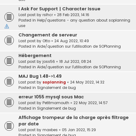
I Ask For Support | Character Issue
Last post by
rslhcr
«
28 Feb 2023, 14:16
Posted in
Help/questions - any question about soplanning
use
Changement de serveur
Last post by
Otto
«
24 Aug 2022, 10:49
Posted in
Aide/question sur l'utilisation de SOPlanning
Hébergement
Last post by
joss56
«
18 Jul 2022, 08:24
Posted in
Aide/question sur l'utilisation de SOPlanning
MAJ Bug 1.48->1.49
Last post by
soplanning
«
24 May 2022, 14:32
Posted in
Signalement de bug
erreur 1055 mysql sous Mac
Last post by
Petitmamouth
«
22 May 2022, 14:57
Posted in
Signalement de bug
Affichage trompeur de la charge après filtrage
par date
Last post by
maxbes
«
05 Jan 2022, 15:29
Posted in
Signalement de bug