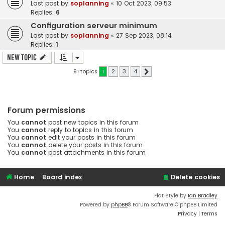
Last post by
soplanning
«
10 Oct 2023, 09:53
Replies:
6
Configuration serveur minimum
Last post by
soplanning
«
27 Sep 2023, 08:14
Replies:
1
New Topic
91 topics
1
2
3
4
Next
Forum permissions
You
cannot
post new topics in this forum
You
cannot
reply to topics in this forum
You
cannot
edit your posts in this forum
You
cannot
delete your posts in this forum
You
cannot
post attachments in this forum
Home
Board index
Delete cookies
Flat Style by
Ian Bradley
Powered by
phpBB
® Forum Software © phpBB Limited
Privacy
|
Terms