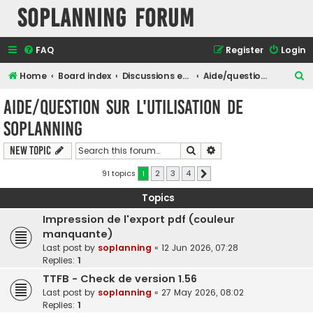
SOPlanning Forum
FAQ
Register
Login
S
Home
Board index
Discussions en Français
Aide/question sur l'utilisation de SOPlanning
e
Aide/question sur l'utilisation de
a
SOPlanning
r
c
Search
Advanced search
New Topic
h
91 topics
1
2
3
4
Next
Topics
Impression de l'export pdf (couleur
manquante)
Last post by
soplanning
«
12 Jun 2026, 07:28
Replies:
1
TTFB - Check de version 1.56
Last post by
soplanning
«
27 May 2026, 08:02
Replies:
1