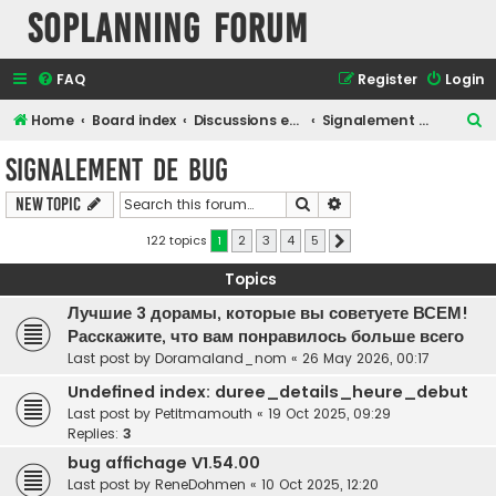
SOPlanning Forum
FAQ
Register
Login
S
Home
Board index
Discussions en Français
Signalement de bug
e
Signalement de bug
a
Search
Advanced search
New Topic
r
c
122 topics
1
2
3
4
5
Next
h
Topics
Лучшие 3 дорамы, которые вы советуете ВСЕМ!
Расскажите, что вам понравилось больше всего
Last post by
Doramaland_nom
«
26 May 2026, 00:17
Undefined index: duree_details_heure_debut
Last post by
Petitmamouth
«
19 Oct 2025, 09:29
Replies:
3
bug affichage V1.54.00
Last post by
ReneDohmen
«
10 Oct 2025, 12:20