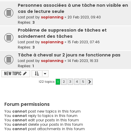
Personnes associées à une tâche non visible en
cas de lecture seule
Last post by
soplanning
«
20 Feb 2023, 09:40
Replies:
3
Problème de suppression de tâches et
scindement des tâches
Last post by
soplanning
«
15 Feb 2023, 07:46
Replies:
3
Tâche à cheval sur 2 jours ne fonctionne pas
Last post by
soplanning
«
14 Feb 2023, 16:33
Replies:
1
New Topic
122 topics
1
2
3
4
5
Next
Forum permissions
You
cannot
post new topics in this forum
You
cannot
reply to topics in this forum
You
cannot
edit your posts in this forum
You
cannot
delete your posts in this forum
You
cannot
post attachments in this forum