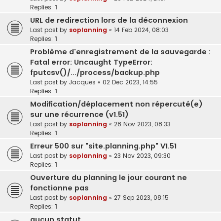
Replies:
1
URL de redirection lors de la déconnexion
Last post by
soplanning
«
14 Feb 2024, 08:03
Replies:
1
Problème d'enregistrement de la sauvegarde :
Fatal error: Uncaught TypeError:
fputcsv()/.../process/backup.php
Last post by
Jacques
«
02 Dec 2023, 14:55
Replies:
1
Modification/déplacement non répercuté(e)
sur une récurrence (v1.51)
Last post by
soplanning
«
28 Nov 2023, 08:33
Replies:
1
Erreur 500 sur "site.planning.php" V1.51
Last post by
soplanning
«
23 Nov 2023, 09:30
Replies:
1
Ouverture du planning le jour courant ne
fonctionne pas
Last post by
soplanning
«
27 Sep 2023, 08:15
Replies:
1
aucun statut