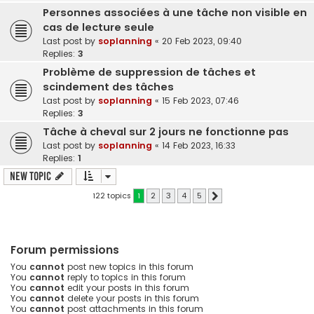
Personnes associées à une tâche non visible en
cas de lecture seule
Last post by
soplanning
«
20 Feb 2023, 09:40
Replies:
3
Problème de suppression de tâches et
scindement des tâches
Last post by
soplanning
«
15 Feb 2023, 07:46
Replies:
3
Tâche à cheval sur 2 jours ne fonctionne pas
Last post by
soplanning
«
14 Feb 2023, 16:33
Replies:
1
New Topic
122 topics
1
2
3
4
5
Next
Forum permissions
You
cannot
post new topics in this forum
You
cannot
reply to topics in this forum
You
cannot
edit your posts in this forum
You
cannot
delete your posts in this forum
You
cannot
post attachments in this forum