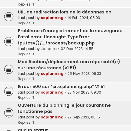
Replies:
1
URL de redirection lors de la déconnexion
Last post by
soplanning
«
14 Feb 2024, 08:03
Replies:
1
Problème d'enregistrement de la sauvegarde :
Fatal error: Uncaught TypeError:
fputcsv()/.../process/backup.php
Last post by
Jacques
«
02 Dec 2023, 14:55
Replies:
1
Modification/déplacement non répercuté(e)
sur une récurrence (v1.51)
Last post by
soplanning
«
28 Nov 2023, 08:33
Replies:
1
Erreur 500 sur "site.planning.php" V1.51
Last post by
soplanning
«
23 Nov 2023, 09:30
Replies:
1
Ouverture du planning le jour courant ne
fonctionne pas
Last post by
soplanning
«
27 Sep 2023, 08:15
Replies:
1
aucun statut