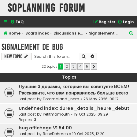
SOPlanning Forum
FAQ
Register
Login
S
Home
Board index
Discussions en Français
Signalement de bug
e
Signalement de bug
a
Search
Advanced search
New Topic
r
c
122 topics
1
2
3
4
5
Next
h
Topics
Лучшие 3 дорамы, которые вы советуете ВСЕМ!
Расскажите, что вам понравилось больше всего
Last post by
Doramaland_nom
«
26 May 2026, 00:17
Undefined index: duree_details_heure_debut
Last post by
Petitmamouth
«
19 Oct 2025, 09:29
Replies:
3
bug affichage V1.54.00
Last post by
ReneDohmen
«
10 Oct 2025, 12:20