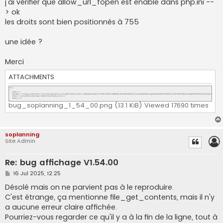
j'ai vérifier que allow_url_fopen est enable dans php.ini --
> ok
les droits sont bien positionnés à 755
une idée ?
Merci
ATTACHMENTS
bug_soplanning_1_54_00.png (13.1 KiB) Viewed 17690 times
soplanning
Site Admin
Re: bug affichage V1.54.00
P
16 Jul 2025, 12:25
o
s
Désolé mais on ne parvient pas à le reproduire.
t
C'est étrange, ça mentionne file_get_contents, mais il n'y
a aucune erreur claire affichée.
Pourriez-vous regarder ce qu'il y a à la fin de la ligne, tout à