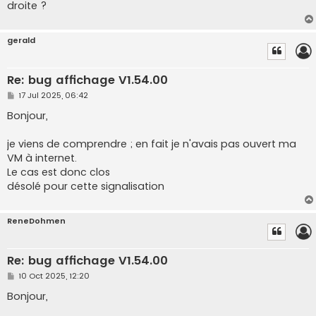
droite ?
gerald
Re: bug affichage V1.54.00
P
17 Jul 2025, 06:42
o
s
Bonjour,
t
je viens de comprendre ; en fait je n'avais pas ouvert ma
VM à internet.
Le cas est donc clos
désolé pour cette signalisation
ReneDohmen
Re: bug affichage V1.54.00
P
10 Oct 2025, 12:20
o
s
Bonjour,
t