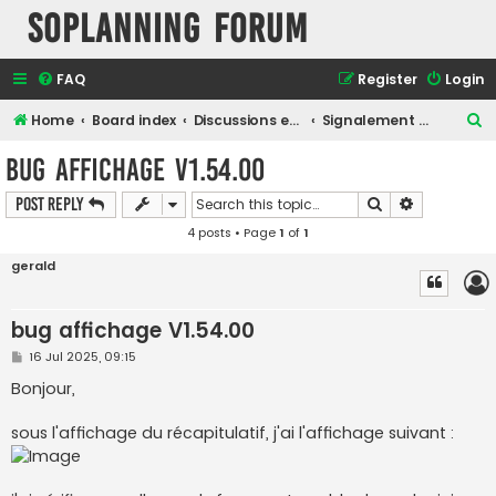
SOPlanning Forum
FAQ
Register
Login
S
Home
Board index
Discussions en Français
Signalement de bug
e
bug affichage V1.54.00
a
Search
Advanced s
Post Reply
r
4 posts • Page
1
of
1
c
h
gerald
bug affichage V1.54.00
P
16 Jul 2025, 09:15
o
s
Bonjour,
t
sous l'affichage du récapitulatif, j'ai l'affichage suivant :