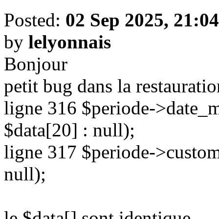
Posted:
02 Sep 2025, 21:04
by
lelyonnais
Bonjour
petit bug dans la restauratio
ligne 316 $periode->date_mo
$data[20] : null);
ligne 317 $periode->custom 
null);
le $data[] sont identique