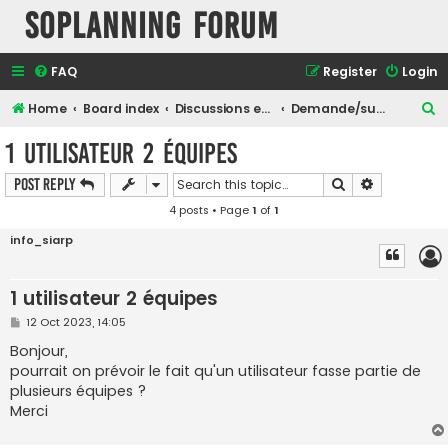
SOPlanning Forum
FAQ
Register
Login
S
Home
Board index
Discussions en Français
Demande/suggestion de fonctionnalité
e
1 utilisateur 2 équipes
a
Search
Advanced s
Post Reply
r
4 posts • Page
1
of
1
c
h
info_siarp
1 utilisateur 2 équipes
P
12 Oct 2023, 14:05
o
s
Bonjour,
t
pourrait on prévoir le fait qu'un utilisateur fasse partie de
plusieurs équipes ?
Merci