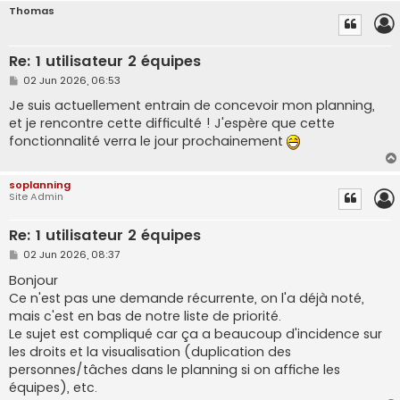
Thomas
Re: 1 utilisateur 2 équipes
P
02 Jun 2026, 06:53
o
s
Je suis actuellement entrain de concevoir mon planning,
t
et je rencontre cette difficulté ! J'espère que cette
fonctionnalité verra le jour prochainement
soplanning
Site Admin
Re: 1 utilisateur 2 équipes
P
02 Jun 2026, 08:37
o
s
Bonjour
t
Ce n'est pas une demande récurrente, on l'a déjà noté,
mais c'est en bas de notre liste de priorité.
Le sujet est compliqué car ça a beaucoup d'incidence sur
les droits et la visualisation (duplication des
personnes/tâches dans le planning si on affiche les
équipes), etc.