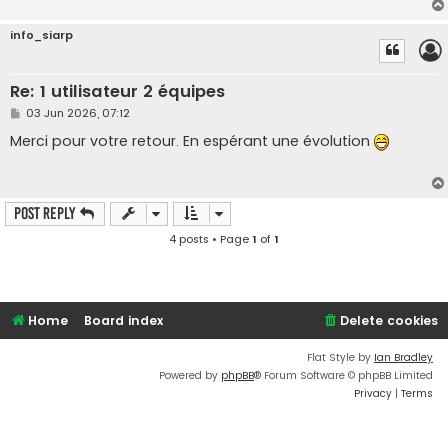
info_siarp
Re: 1 utilisateur 2 équipes
P
03 Jun 2026, 07:12
o
s
Merci pour votre retour. En espérant une évolution
t
Post Reply
4 posts • Page
1
of
1
Home
Board index
Delete cookies
Flat Style by
Ian Bradley
Powered by
phpBB
® Forum Software © phpBB Limited
Privacy
|
Terms