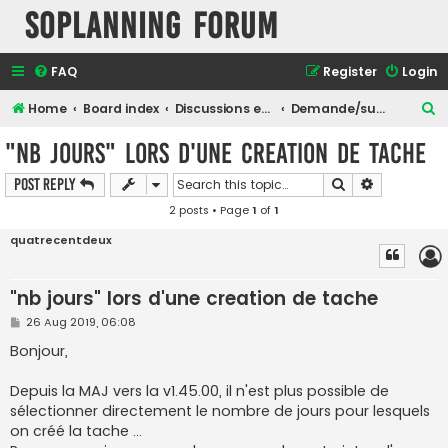
SOPlanning Forum
FAQ
Register
Login
S
Home
Board index
Discussions en Français
Demande/suggestion de fonctionnalité
e
"nb jours" lors d'une creation de tache
a
Search
Advanced s
Post Reply
r
2 posts • Page
1
of
1
c
h
quatrecentdeux
"nb jours" lors d'une creation de tache
P
26 Aug 2019, 06:08
o
s
Bonjour,
t
Depuis la MAJ vers la v1.45.00, il n'est plus possible de
sélectionner directement le nombre de jours pour lesquels
on créé la tache ...