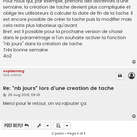
Pour nous qui, par exemple, prenons des astreintes d'une
semaine, la création de tache devient plus compliquée et
oblige les utilisateurs à calculer la date de fin de la tache. Il
est encore possible de créer la tache puis la modifier mais
cela reste plus laborieux qu'avant.
Bref, est il possible pour la prochaine version de choisir
dans le paramétrage si l'on souhaite activer la fonction
"nb jours" dans la création de tache.
Très bonne semaine.
4o2
soplanning
Site Admin
Re: "nb jours" lors d'une creation de tache
P
26 Aug 2019, 09:18
o
s
Merci pour le retour, on va rajouter ça.
t
Post Reply
2 posts • Page
1
of
1