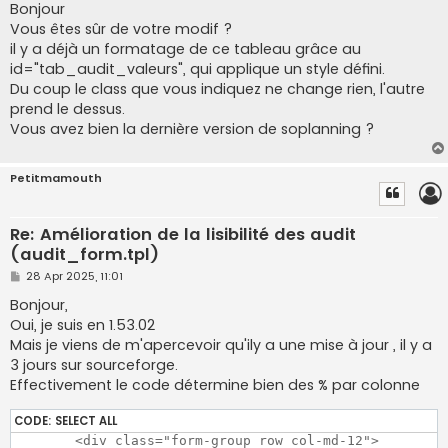
s
Bonjour
t
Vous êtes sûr de votre modif ?
il y a déjà un formatage de ce tableau grâce au
id="tab_audit_valeurs", qui applique un style défini.
Du coup le class que vous indiquez ne change rien, l'autre
prend le dessus.
Vous avez bien la dernière version de soplanning ?
Petitmamouth
Re: Amélioration de la lisibilité des audit
(audit_form.tpl)
P
28 Apr 2025, 11:01
o
s
Bonjour,
t
Oui, je suis en 1.53.02
Mais je viens de m'apercevoir qu'ily a une mise à jour , il y a
3 jours sur sourceforge.
Effectivement le code détermine bien des % par colonne
CODE:
SELECT ALL
	<div class="form-group row col-md-12">
