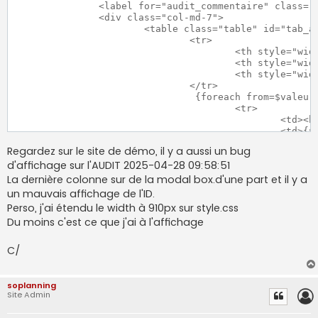
		<label for="audit_commentaire" class="col-md-8 col-form-label">{#audit_modifications#} :</label>

		<div class="col-md-7">

			<table class="table" id="tab_audit_valeurs">

				<tr>

					<th style="width:20%">{#audit_champ#}</th>

					<th style="width:40%;min-width:150px;">{#audit_avant#}</th>

					<th style="width:40%;min-width:150px;">{#audit_apres#}</th>

				</tr>

				 {foreach from=$valeurs item=label key=key}

					<tr>

						<td><b>{if isset($traductions.$key)}{$traductions.$key}{else}{$key}{/if}</b></td>

						<td>{$label.old}</td><td >{$label.new}</td>

					</tr>

Regardez sur le site de démo, il y a aussi un bug
				 {/foreach}

d'affichage sur l'AUDIT 2025-04-28 09:58:51
			</table>

		</div>

La dernière colonne sur de la modal box.d'une part et il y a
un mauvais affichage de l'ID.
Perso, j'ai étendu le width à 910px sur style.css
Du moins c'est ce que j'ai à l'affichage
C/
soplanning
Site Admin