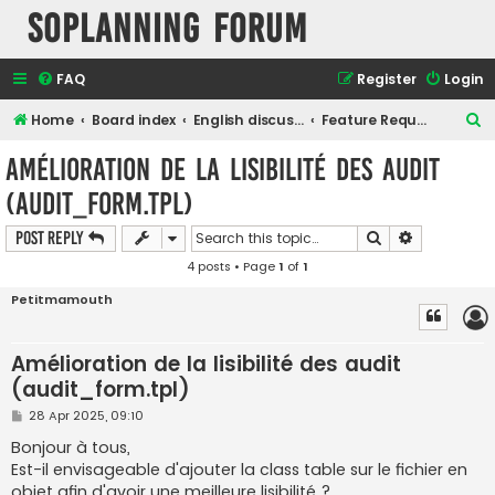
SOPlanning Forum
FAQ
Register
Login
S
Home
Board index
English discussions
Feature Request/suggestion
e
Amélioration de la lisibilité des audit
a
(audit_form.tpl)
r
c
Search
Advanced s
Post Reply
h
4 posts • Page
1
of
1
Petitmamouth
Amélioration de la lisibilité des audit
(audit_form.tpl)
P
28 Apr 2025, 09:10
o
s
Bonjour à tous,
t
Est-il envisageable d'ajouter la class table sur le fichier en
objet afin d'avoir une meilleure lisibilité ?