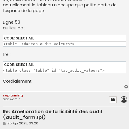
actuellement le tableau n'occupe que petite partie de
l'espace de la page.
Ligne 53
au lieu de :
CODE:
SELECT ALL
<table  id="tab_audit_valeurs">
lire :
CODE:
SELECT ALL
<table class="table" id="tab_audit_valeurs">
Cordialement
soplanning
Site Admin
Re: Amélioration de la lisibilité des audit
(audit_form.tpl)
P
28 Apr 2025, 09:20
o