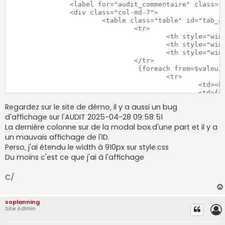
		<label for="audit_commentaire" class="col-md-8 col-form-label">{#audit_modifications#} :</label>

		<div class="col-md-7">

			<table class="table" id="tab_audit_valeurs">

				<tr>

					<th style="width:20%">{#audit_champ#}</th>

					<th style="width:40%;min-width:150px;">{#audit_avant#}</th>

					<th style="width:40%;min-width:150px;">{#audit_apres#}</th>

				</tr>

				 {foreach from=$valeurs item=label key=key}

					<tr>

						<td><b>{if isset($traductions.$key)}{$traductions.$key}{else}{$key}{/if}</b></td>

						<td>{$label.old}</td><td >{$label.new}</td>

					</tr>

Regardez sur le site de démo, il y a aussi un bug
				 {/foreach}

d'affichage sur l'AUDIT 2025-04-28 09:58:51
			</table>

		</div>

La dernière colonne sur de la modal box.d'une part et il y a
un mauvais affichage de l'ID.
Perso, j'ai étendu le width à 910px sur style.css
Du moins c'est ce que j'ai à l'affichage
C/
soplanning
Site Admin