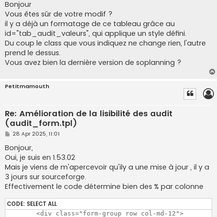
s
Bonjour
t
Vous êtes sûr de votre modif ?
il y a déjà un formatage de ce tableau grâce au
id="tab_audit_valeurs", qui applique un style défini.
Du coup le class que vous indiquez ne change rien, l'autre
prend le dessus.
Vous avez bien la dernière version de soplanning ?
Petitmamouth
Re: Amélioration de la lisibilité des audit
(audit_form.tpl)
P
28 Apr 2025, 11:01
o
s
Bonjour,
t
Oui, je suis en 1.53.02
Mais je viens de m'apercevoir qu'ily a une mise à jour , il y a
3 jours sur sourceforge.
Effectivement le code détermine bien des % par colonne
CODE:
SELECT ALL
	<div class="form-group row col-md-12">
