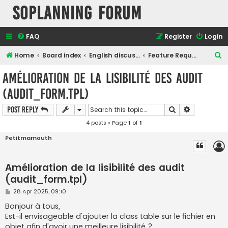
SOPlanning Forum
FAQ
Register
Login
S
Home
Board index
English discussions
Feature Request/suggestion
e
Amélioration de la lisibilité des audit
a
(audit_form.tpl)
r
c
Search
Advanced s
Post Reply
h
4 posts • Page
1
of
1
Petitmamouth
Amélioration de la lisibilité des audit
(audit_form.tpl)
P
28 Apr 2025, 09:10
o
s
Bonjour à tous,
t
Est-il envisageable d'ajouter la class table sur le fichier en
objet afin d'avoir une meilleure lisibilité ?