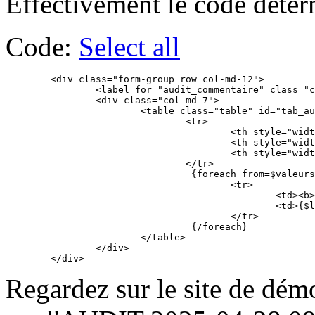
Effectivement le code déte
Code:
Select all
	<div class="form-group row col-md-12">

		<label for="audit_commentaire" class="col-md-8 col-form-label">{#audit_modifications#} :</label>

		<div class="col-md-7">

			<table class="table" id="tab_audit_valeurs">

				<tr>

					<th style="width:20%">{#audit_champ#}</th>

					<th style="width:40%;min-width:150px;">{#audit_avant#}</th>

					<th style="width:40%;min-width:150px;">{#audit_apres#}</th>

				</tr>

				 {foreach from=$valeurs item=label key=key}

					<tr>

						<td><b>{if isset($traductions.$key)}{$traductions.$key}{else}{$key}{/if}</b></td>

						<td>{$label.old}</td><td >{$label.new}</td>

					</tr>

				 {/foreach}

			</table>

		</div>

Regardez sur le site de démo