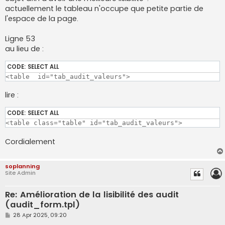
actuellement le tableau n'occupe que petite partie de
l'espace de la page.
Ligne 53
au lieu de :
CODE:
SELECT ALL
<table  id="tab_audit_valeurs">
lire :
CODE:
SELECT ALL
<table class="table" id="tab_audit_valeurs">
Cordialement
soplanning
Site Admin
Re: Amélioration de la lisibilité des audit
(audit_form.tpl)
P
28 Apr 2025, 09:20
o