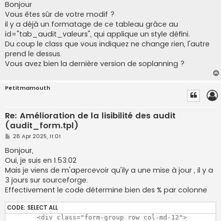
s
Bonjour
t
Vous êtes sûr de votre modif ?
il y a déjà un formatage de ce tableau grâce au
id="tab_audit_valeurs", qui applique un style défini.
Du coup le class que vous indiquez ne change rien, l'autre
prend le dessus.
Vous avez bien la dernière version de soplanning ?
Petitmamouth
Re: Amélioration de la lisibilité des audit
(audit_form.tpl)
P
28 Apr 2025, 11:01
o
s
Bonjour,
t
Oui, je suis en 1.53.02
Mais je viens de m'apercevoir qu'ily a une mise à jour , il y a
3 jours sur sourceforge.
Effectivement le code détermine bien des % par colonne
CODE:
SELECT ALL
	<div class="form-group row col-md-12">
