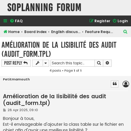
SOPlanning Forum
FAQ
Register
Login
S
Home
Board index
English discussions
Feature Request/suggestion
e
Amélioration de la lisibilité des audit
a
(audit_form.tpl)
r
c
Search
Advanced s
Post Reply
h
4 posts • Page
1
of
1
Petitmamouth
Amélioration de la lisibilité des audit
(audit_form.tpl)
P
28 Apr 2025, 09:10
o
s
Bonjour à tous,
t
Est-il envisageable d'ajouter la class table sur le fichier en
objet afin d'avoir une meilleure lisibilité ?