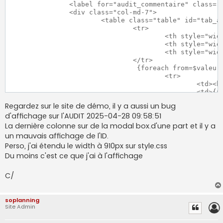
		<label for="audit_commentaire" class="col-md-8 col-form-label">{#audit_modifications#} :</label>

		<div class="col-md-7">

			<table class="table" id="tab_audit_valeurs">

				<tr>

					<th style="width:20%">{#audit_champ#}</th>

					<th style="width:40%;min-width:150px;">{#audit_avant#}</th>

					<th style="width:40%;min-width:150px;">{#audit_apres#}</th>

				</tr>

				 {foreach from=$valeurs item=label key=key}

					<tr>

						<td><b>{if isset($traductions.$key)}{$traductions.$key}{else}{$key}{/if}</b></td>

						<td>{$label.old}</td><td >{$label.new}</td>

					</tr>

Regardez sur le site de démo, il y a aussi un bug
				 {/foreach}

d'affichage sur l'AUDIT 2025-04-28 09:58:51
			</table>

		</div>

La dernière colonne sur de la modal box.d'une part et il y a
un mauvais affichage de l'ID.
Perso, j'ai étendu le width à 910px sur style.css
Du moins c'est ce que j'ai à l'affichage
C/
soplanning
Site Admin