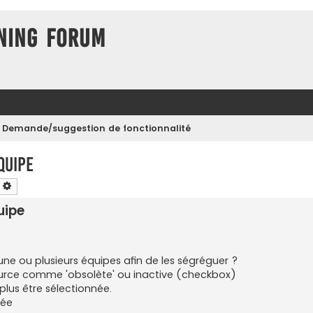
ning Forum
Demande/suggestion de fonctionnalité
quipe
earch
Advanced search
uipe
une ou plusieurs équipes afin de les ségréguer ?
ource comme 'obsolète' ou inactive (checkbox)
plus être sélectionnée.
gée