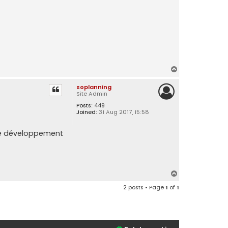
T
o
soplanning
p
Site Admin
Posts:
449
Joined:
31 Aug 2017, 15:58
 de développement
T
o
2 posts • Page
1
of
1
p