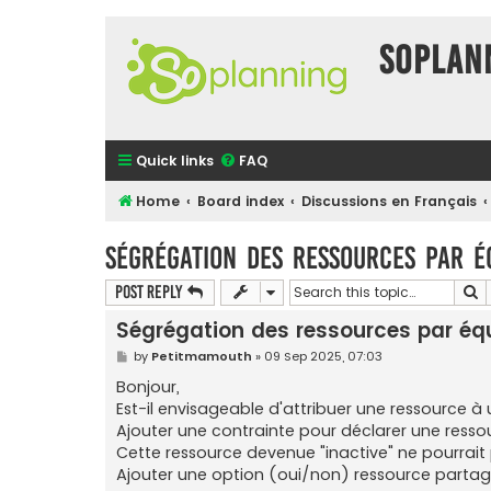
SOPlan
Quick links
FAQ
Home
Board index
Discussions en Français
Ségrégation des ressources par é
S
Post Reply
Ségrégation des ressources par éq
P
by
Petitmamouth
»
09 Sep 2025, 07:03
o
s
Bonjour,
t
Est-il envisageable d'attribuer une ressource à 
Ajouter une contrainte pour déclarer une ress
Cette ressource devenue "inactive" ne pourrait 
Ajouter une option (oui/non) ressource parta