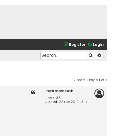
Register
Login
Search
Advanced search
2 posts • Page
1
of
1
Petitmamouth
Posts:
38
Joined:
22 Feb 2019, 13:11