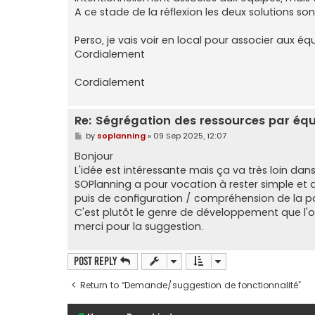
A ce stade de la réflexion les deux solutions so
Perso, je vais voir en local pour associer aux éq
Cordialement
Cordialement
Re: Ségrégation des ressources par équ
P
by
soplanning
»
09 Sep 2025, 12:07
o
s
Bonjour
t
L'idée est intéressante mais ça va très loin dan
SOPlanning a pour vocation à rester simple et
puis de configuration / compréhension de la par
C'est plutôt le genre de développement que l'on
merci pour la suggestion.
Post Reply
Return to “Demande/suggestion de fonctionnalité”