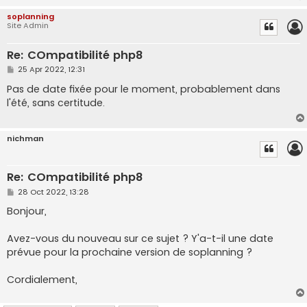
soplanning
Site Admin
Re: COmpatibilité php8
P
25 Apr 2022, 12:31
o
s
Pas de date fixée pour le moment, probablement dans
t
l'été, sans certitude.
nichman
Re: COmpatibilité php8
P
28 Oct 2022, 13:28
o
s
Bonjour,
t
Avez-vous du nouveau sur ce sujet ? Y'a-t-il une date
prévue pour la prochaine version de soplanning ?
Cordialement,