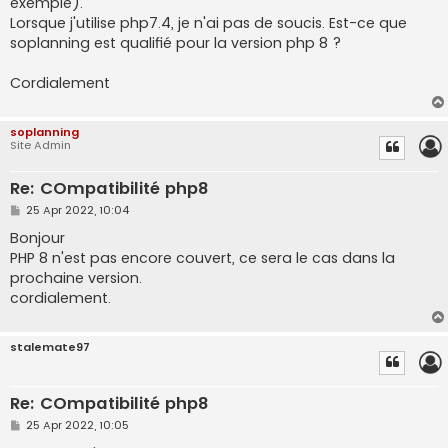
exemple).
Lorsque j'utilise php7.4, je n'ai pas de soucis. Est-ce que
soplanning est qualifié pour la version php 8 ?
Cordialement
soplanning
Site Admin
Re: COmpatibilité php8
P
25 Apr 2022, 10:04
o
s
Bonjour
t
PHP 8 n'est pas encore couvert, ce sera le cas dans la
prochaine version.
cordialement.
stalemate97
Re: COmpatibilité php8
P
25 Apr 2022, 10:05
o