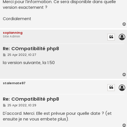
s
Merci pour l'information. Ce sera disponible dans quelle
t
version exactement ?
Cordialement
soplanning
Site Admin
Re: COmpatibilité php8
P
25 Apr 2022, 10:27
o
s
la version suivante, la 1.50
t
stalemate97
Re: COmpatibilité php8
P
25 Apr 2022, 10:29
o
s
D'accord. Merci. Elle est prévue pour quelle date ? (et
t
ensuite je ne vous embete plus).