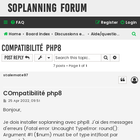
SOPlanning Forum
FAQ
Register
Login
S
Home
Board index
Discussions en Français
Aide/question sur l'utilisation de SOPlanning
e
COmpatibilité php8
a
Search
Advanced s
Post Reply
r
7 posts • Page
1
of
1
c
h
stalemate97
COmpatibilité php8
P
25 Apr 2022, 09:51
o
s
Bonjour,
t
Je dois installer soplanning avec php8. J'ai des messages
d'erreurs (Fatal error: Uncaught TypeError: round():
Argument #1 ($num) must be of type int|float par